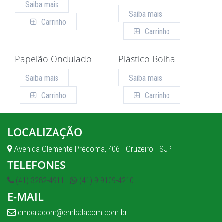
Saiba mais
Saiba mais
Carrinho
Carrinho
Papelão Ondulado
Plástico Bolha
Saiba mais
Saiba mais
Carrinho
Carrinho
LOCALIZAÇÃO
Avenida Clemente Précoma, 406 - Cruzeiro - SJP
TELEFONES
(41) 3282-4911
|
(41) 9 9109-4210
E-MAIL
embalacom@embalacom.com.br